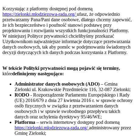
Korzystając z platformy dostępnej pod domeną
https://zielonki.mlodziezowa-rada.org/
ufasz, że odpowiednio
przetwarzamy Pana/Pani dane osobowe, dlatego chcemy zapewnić,
że ich bezpieczeństwo i poufność stanowi podstawę przy
projektowaniu i rozwijaniu wszystkich funkcjonalności Platformy.
W niniejszej Polityce prywatności chcielibyśmy przekazać
Użytkownikom najważniejsze informacje dotyczące przetwarzania
danych osobowych, tak aby pomóc w podejmowaniu świadomych
decyzji dotyczących ich danych podczas korzystania z Platformy.
W tekście Polityki prywatności mogą pojawić się terminy,
które
definiujemy następująco:
Administrator danych osobowych (ADO)
– Gmina
Zielonki ul. Krakowskie Przedmieście 116, 32-087 Zielonki
;
RODO
- Rozporządzenie Parlamentu Europejskiego i Rady
(UE) 2016/679 z dnia 27 kwietnia 2016 r. w sprawie ochrony
osób fizycznych w związku z przetwarzaniem danych
osobowych i w sprawie swobodnego przepływu takich
danych oraz uchylenia dyrektywy 95/46/WE;
Platforma
– serwis internetowy dostępny pod domeną
https://zielonki.mlodziezowa-rada.org/
administrowany przez
Gminę Zielonki;