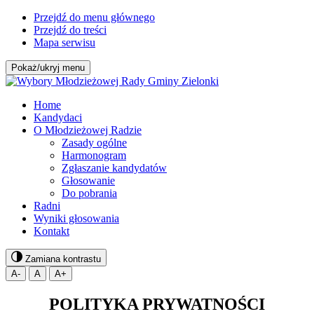
Przejdź do menu głównego
Przejdź do treści
Mapa serwisu
Pokaż/ukryj menu
Home
Kandydaci
O Młodzieżowej Radzie
Zasady ogólne
Harmonogram
Zgłaszanie kandydatów
Głosowanie
Do pobrania
Radni
Wyniki głosowania
Kontakt
Zamiana kontrastu
A-
A
A+
POLITYKA PRYWATNOŚCI