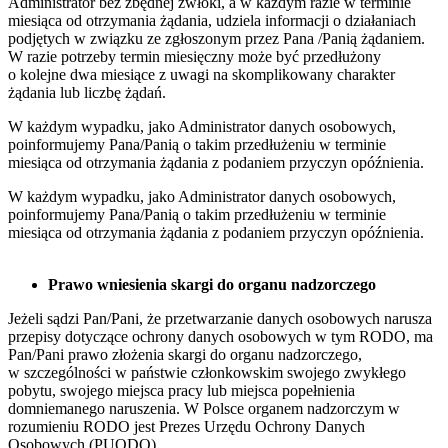
Administrator bez zbędnej zwłoki, a w każdym razie w terminie
miesiąca od otrzymania żądania, udziela informacji o działaniach
podjętych w związku ze zgłoszonym przez Pana /Panią żądaniem.
W razie potrzeby termin miesięczny może być przedłużony
o kolejne dwa miesiące z uwagi na skomplikowany charakter
żądania lub liczbę żądań.
W każdym wypadku, jako Administrator danych osobowych,
poinformujemy Pana/Panią o takim przedłużeniu w terminie
miesiąca od otrzymania żądania z podaniem przyczyn opóźnienia.
W każdym wypadku, jako Administrator danych osobowych,
poinformujemy Pana/Panią o takim przedłużeniu w terminie
miesiąca od otrzymania żądania z podaniem przyczyn opóźnienia.
Prawo wniesienia skargi do organu nadzorczego
Jeżeli sądzi Pan/Pani, że przetwarzanie danych osobowych narusza
przepisy dotyczące ochrony danych osobowych w tym RODO, ma
Pan/Pani prawo złożenia skargi do organu nadzorczego,
w szczególności w państwie członkowskim swojego zwykłego
pobytu, swojego miejsca pracy lub miejsca popełnienia
domniemanego naruszenia. W Polsce organem nadzorczym w
rozumieniu RODO jest Prezes Urzędu Ochrony Danych
Osobowych (PUODO).